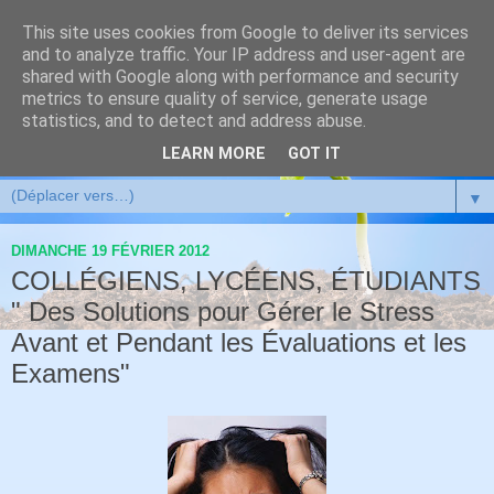
This site uses cookies from Google to deliver its services
and to analyze traffic. Your IP address and user-agent are
shared with Google along with performance and security
metrics to ensure quality of service, generate usage
statistics, and to detect and address abuse.
LEARN MORE
GOT IT
▼
DIMANCHE 19 FÉVRIER 2012
COLLÉGIENS, LYCÉENS, ÉTUDIANTS
" Des Solutions pour Gérer le Stress
Avant et Pendant les Évaluations et les
Examens"