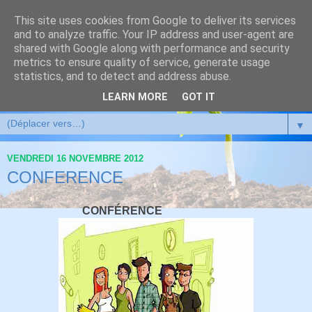
This site uses cookies from Google to deliver its services
and to analyze traffic. Your IP address and user-agent are
shared with Google along with performance and security
metrics to ensure quality of service, generate usage
statistics, and to detect and address abuse.
LEARN MORE
GOT IT
▼
VENDREDI 16 NOVEMBRE 2012
CONFERENCE
CONFÉRENCE