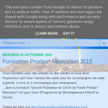
This site uses cookies from Google to deliver its services
and to analyze traffic. Your IP address and user-agent are
shared with Google along with performance and security
metrics to ensure quality of service, generate usage
statistics, and to detect and address abuse.
LEARN MORE
GOT IT
▼
MERCREDI 24 SEPTEMBRE 2014
Formation Prodas*-Motivation 2015
V
ous travaillez avec des enfants ou des adultes et vous avez
l'impression qu'il vous manque des outils pour les accompagner, les aider
à grandir, à vivre et à communiquer plus sereinement...
...alors la formation "Devenir Animateur de Cercle de Parole Prodas*-
Motivation" est pour vous! (Programme de Développement Affectif et
Social).
Toutes les infos sur
http://www.prodas-motivationfrance.com/