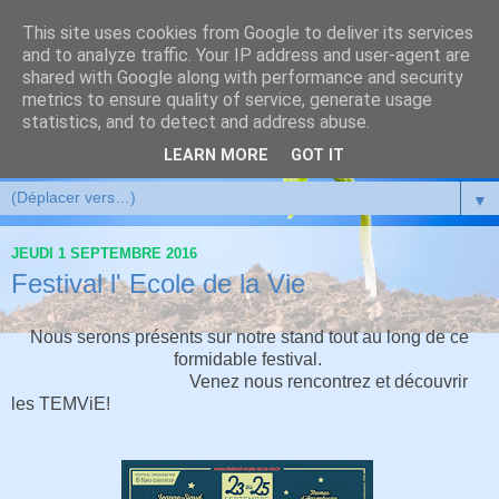
This site uses cookies from Google to deliver its services
and to analyze traffic. Your IP address and user-agent are
shared with Google along with performance and security
metrics to ensure quality of service, generate usage
statistics, and to detect and address abuse.
LEARN MORE
GOT IT
▼
JEUDI 1 SEPTEMBRE 2016
Festival l' Ecole de la Vie
Nous serons présents sur notre stand tout au long de ce
formidable festival.
Venez nous rencontrez et découvrir
les TEMViE!