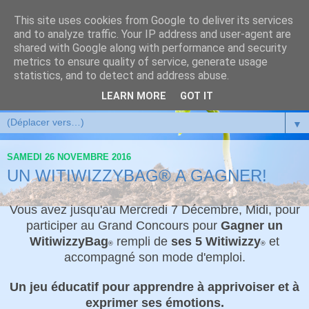
This site uses cookies from Google to deliver its services
and to analyze traffic. Your IP address and user-agent are
shared with Google along with performance and security
metrics to ensure quality of service, generate usage
statistics, and to detect and address abuse.
LEARN MORE
GOT IT
▼
SAMEDI 26 NOVEMBRE 2016
UN WITIWIZZYBAG® A GAGNER!
Vous avez jusqu'au Mercredi 7 Décembre, Midi, pour
participer au Grand Concours pour
Gagner un
WitiwizzyBag
rempli de
ses 5 Witiwizzy
et
®
®
accompagné son mode d'emploi.
Un jeu éducatif pour apprendre à appri
voiser et à
exprimer ses émotions.