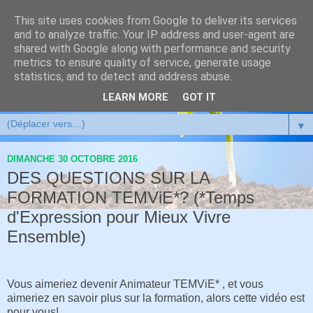
This site uses cookies from Google to deliver its services
and to analyze traffic. Your IP address and user-agent are
shared with Google along with performance and security
metrics to ensure quality of service, generate usage
statistics, and to detect and address abuse.
LEARN MORE
GOT IT
▼
DIMANCHE 30 OCTOBRE 2016
DES QUESTIONS SUR LA
FORMATION TEMViE*? (*Temps
d'Expression pour Mieux Vivre
Ensemble)
Vous aimeriez devenir Animateur TEMViE* , et vous
aimeriez en savoir plus sur la formation, alors cette vidéo est
pour vous!