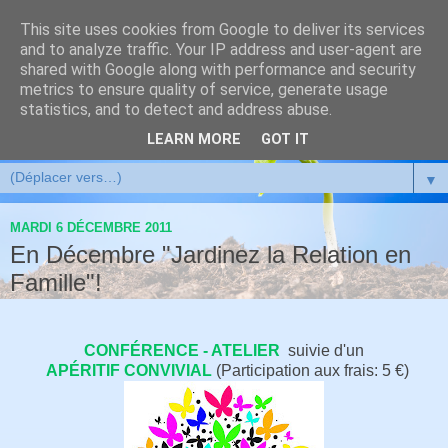
This site uses cookies from Google to deliver its services
and to analyze traffic. Your IP address and user-agent are
shared with Google along with performance and security
metrics to ensure quality of service, generate usage
statistics, and to detect and address abuse.
LEARN MORE
GOT IT
▼
MARDI 6 DÉCEMBRE 2011
En Décembre "Jardinez la Relation en
Famille"!
CONFÉRENCE - ATELIER
suivie d'un
APÉRITIF CONVIVIAL
(Participation aux frais: 5 €)