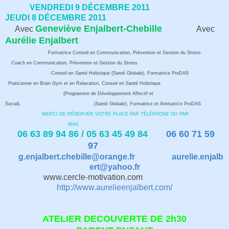
VENDREDI 9 DÉCEMBRE 2011
JEUDI 8 DÉCEMBRE 2011
Geneviève Enjalbert-Chebille
Avec
Avec
Aurélie Enjalbert
Formatrice Conseil en Communication, Prévention et Gestion du Stress
Coach en Communication, Prévention et Gestion du Stress
Conseil en Santé Holistique (Santé Globale), Formatrice ProDAS
Praticienne en Brain Gym et en Relaxation, Conseil en Santé Holistique
(Programme de Développement Affectif et
Social).
(Santé Globale), Formatrice et Animatrice ProDAS
MERCI DE RÉSERVER VOTRE PLACE PAR TÉLÉPHONE OU PAR
MAIL
06 63 89 94 86 / 05 63 45 49 84
06 60 71 59
97
g.enjalbert.chebille@orange.fr
aurelie.enjalb
ert@yahoo.fr
www.cercle-motivation.com
http://www.aurelieenjalbert.com/
ATELIER DECOUVERTE DE 2h30